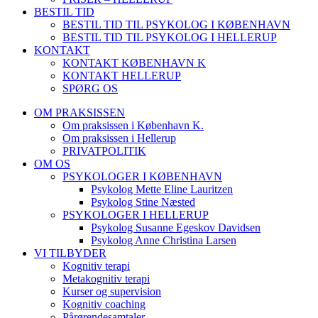
BESTIL TID
BESTIL TID TIL PSYKOLOG I KØBENHAVN
BESTIL TID TIL PSYKOLOG I HELLERUP
KONTAKT
KONTAKT KØBENHAVN K
KONTAKT HELLERUP
SPØRG OS
OM PRAKSISSEN
Om praksissen i København K.
Om praksissen i Hellerup
PRIVATPOLITIK
OM OS
PSYKOLOGER I KØBENHAVN
Psykolog Mette Eline Lauritzen
Psykolog Stine Næsted
PSYKOLOGER I HELLERUP
Psykolog Susanne Egeskov Davidsen
Psykolog Anne Christina Larsen
VI TILBYDER
Kognitiv terapi
Metakognitiv terapi
Kurser og supervision
Kognitiv coaching
Pårørendesamtaler