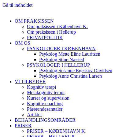
Gå til indholdet
OM PRAKSISSEN
Om praksissen i København K.
Om praksissen i Hellerup
PRIVATPOLITIK
OM OS
PSYKOLOGER I KØBENHAVN
Psykolog Mette Eline Lauritzen
Psykolog Stine Næsted
PSYKOLOGER I HELLERUP
Psykolog Susanne Egeskov Davidsen
Psykolog Anne Christina Larsen
VI TILBYDER
Kognitiv terapi
Metakognitiv terapi
Kurser og supervision
Kognitiv coaching
Pårørendesamtaler
Artikler
BEHANDLINGSOMRÅDER
PRISER
PRISER – KØBENHAVN K
PRISER – HELLERUP