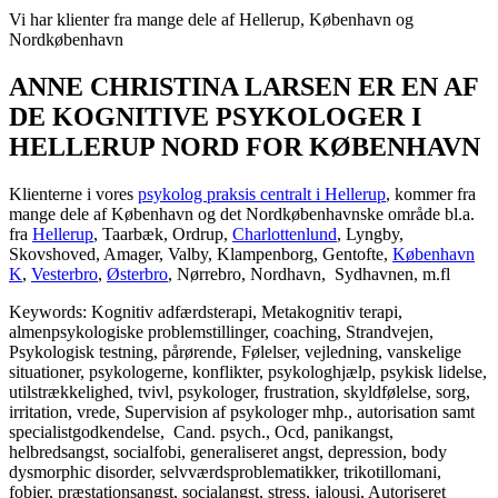
Vi har klienter fra mange dele af Hellerup, København og
Nordkøbenhavn
ANNE CHRISTINA LARSEN ER EN AF
DE KOGNITIVE PSYKOLOGER I
HELLERUP NORD FOR KØBENHAVN
Klienterne i vores
psykolog praksis centralt i Hellerup
, kommer fra
mange dele af København og det Nordkøbenhavnske område bl.a.
fra
Hellerup
, Taarbæk, Ordrup,
Charlottenlund
, Lyngby,
Skovshoved, Amager, Valby, Klampenborg, Gentofte,
København
K
,
Vesterbro
,
Østerbro
, Nørrebro, Nordhavn, Sydhavnen, m.fl
Keywords: Kognitiv adfærdsterapi, Metakognitiv terapi,
almenpsykologiske problemstillinger, coaching, Strandvejen,
Psykologisk testning, pårørende, Følelser, vejledning, vanskelige
situationer, psykologerne, konflikter, psykologhjælp, psykisk lidelse,
utilstrækkelighed, tvivl, psykologer, frustration, skyldfølelse, sorg,
irritation, vrede, Supervision af psykologer mhp., autorisation samt
specialistgodkendelse, Cand. psych., Ocd, panikangst,
helbredsangst, socialfobi, generaliseret angst, depression, body
dysmorphic disorder, selvværdsproblematikker, trikotillomani,
fobier, præstationsangst, socialangst, stress, jalousi, Autoriseret