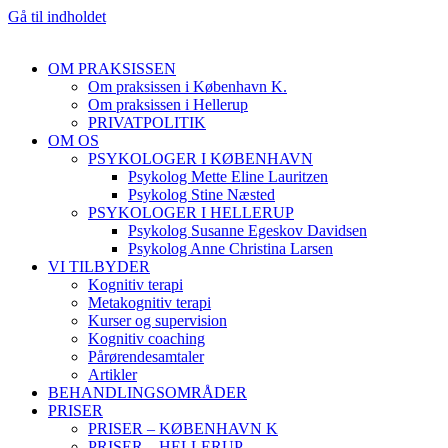
Gå til indholdet
OM PRAKSISSEN
Om praksissen i København K.
Om praksissen i Hellerup
PRIVATPOLITIK
OM OS
PSYKOLOGER I KØBENHAVN
Psykolog Mette Eline Lauritzen
Psykolog Stine Næsted
PSYKOLOGER I HELLERUP
Psykolog Susanne Egeskov Davidsen
Psykolog Anne Christina Larsen
VI TILBYDER
Kognitiv terapi
Metakognitiv terapi
Kurser og supervision
Kognitiv coaching
Pårørendesamtaler
Artikler
BEHANDLINGSOMRÅDER
PRISER
PRISER – KØBENHAVN K
PRISER – HELLERUP