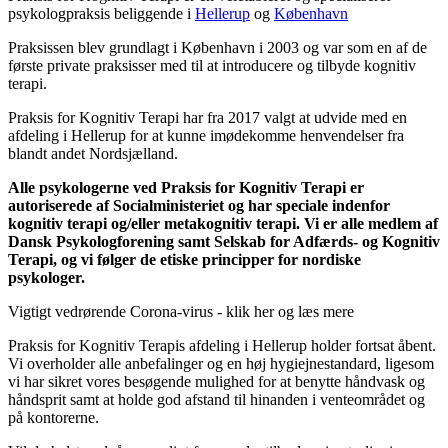
psykologpraksis beliggende i
Hellerup
og
København
Praksissen blev grundlagt i København i 2003 og var som en af de
første private praksisser med til at introducere og tilbyde kognitiv
terapi.
Praksis for Kognitiv Terapi har fra 2017 valgt at udvide med en
afdeling i Hellerup for at kunne imødekomme henvendelser fra
blandt andet Nordsjælland.
Alle psykologerne ved Praksis for Kognitiv Terapi er
autoriserede af Socialministeriet og har speciale indenfor
kognitiv terapi og/eller metakognitiv terapi. Vi er alle medlem af
Dansk Psykologforening samt Selskab for Adfærds- og Kognitiv
Terapi, og vi følger de etiske principper for nordiske
psykologer.
Vigtigt vedrørende Corona-virus - klik her og læs mere
Praksis for Kognitiv Terapis afdeling i Hellerup holder fortsat åbent.
Vi overholder alle anbefalinger og en høj hygiejnestandard, ligesom
vi har sikret vores besøgende mulighed for at benytte håndvask og
håndsprit samt at holde god afstand til hinanden i venteområdet og
på kontorerne.