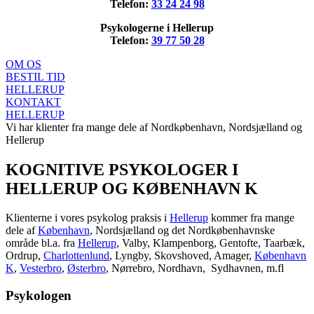
Telefon:
33 24 24 98
Psykologerne i Hellerup
Telefon:
39 77 50 28
OM OS
BESTIL TID
HELLERUP
KONTAKT
HELLERUP
Vi har klienter fra mange dele af Nordkøbenhavn, Nordsjælland og
Hellerup
KOGNITIVE PSYKOLOGER I
HELLERUP OG KØBENHAVN K
Klienterne i vores psykolog praksis i
Hellerup
kommer fra mange
dele af
København
, Nordsjælland og det Nordkøbenhavnske
område bl.a. fra
Hellerup
, Valby, Klampenborg, Gentofte, Taarbæk,
Ordrup,
Charlottenlund
, Lyngby, Skovshoved, Amager,
København
K
,
Vesterbro
,
Østerbro
, Nørrebro, Nordhavn, Sydhavnen, m.fl
Psykologen