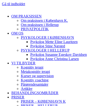
Gå til indholdet
OM PRAKSISSEN
Om praksissen i København K.
Om praksissen i Hellerup
PRIVATPOLITIK
OM OS
PSYKOLOGER I KØBENHAVN
Psykolog Mette Eline Lauritzen
Psykolog Stine Næsted
PSYKOLOGER I HELLERUP
Psykolog Susanne Egeskov Davidsen
Psykolog Anne Christina Larsen
VI TILBYDER
Kognitiv terapi
Metakognitiv terapi
Kurser og supervision
Kognitiv coaching
Pårørendesamtaler
Artikler
BEHANDLINGSOMRÅDER
PRISER
PRISER – KØBENHAVN K
PRISER – HELLERUP