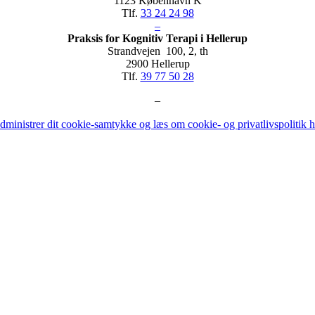
1123 København K
Tlf.
33 24 24 98
–
Praksis for Kognitiv Terapi i Hellerup
Strandvejen 100, 2, th
2900 Hellerup
Tlf.
39 77 50 28
–
dministrer dit cookie-samtykke og læs om cookie- og privatlivspolitik h