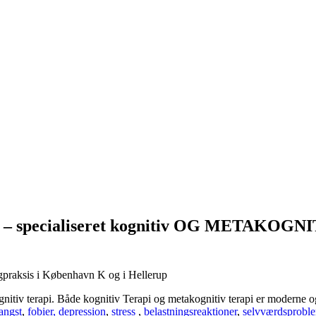
pi – specialiseret kognitiv OG METAKOGNI
logpraksis i København K og i Hellerup
gnitiv terapi. Både kognitiv Terapi og metakognitiv terapi er moderne 
angst
,
fobier,
depression
,
stress
,
belastningsreaktioner
,
selvværdsproble