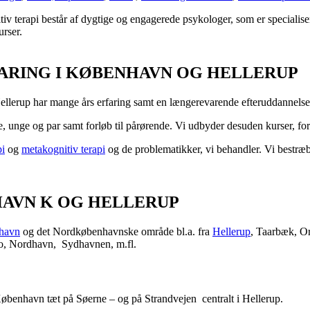
tiv terapi består af dygtige og engagerede psykologer, som er specialise
urser.
ARING I KØBENHAVN OG HELLERUP
lerup har mange års erfaring samt en længerevarende efteruddannelse i 
e, unge og par samt forløb til pårørende. Vi udbyder desuden kurser, fo
pi
og
metakognitiv terapi
og de problematikker, vi behandler. Vi bestræber
HAVN K OG HELLERUP
havn
og det Nordkøbenhavnske område bl.a. fra
Hellerup
, Taarbæk, O
ro, Nordhavn, Sydhavnen, m.fl.
 København tæt på Søerne – og på Strandvejen centralt i Hellerup.