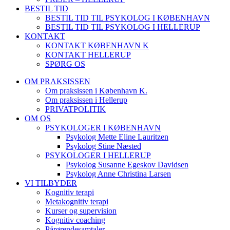
BESTIL TID
BESTIL TID TIL PSYKOLOG I KØBENHAVN
BESTIL TID TIL PSYKOLOG I HELLERUP
KONTAKT
KONTAKT KØBENHAVN K
KONTAKT HELLERUP
SPØRG OS
OM PRAKSISSEN
Om praksissen i København K.
Om praksissen i Hellerup
PRIVATPOLITIK
OM OS
PSYKOLOGER I KØBENHAVN
Psykolog Mette Eline Lauritzen
Psykolog Stine Næsted
PSYKOLOGER I HELLERUP
Psykolog Susanne Egeskov Davidsen
Psykolog Anne Christina Larsen
VI TILBYDER
Kognitiv terapi
Metakognitiv terapi
Kurser og supervision
Kognitiv coaching
Pårørendesamtaler