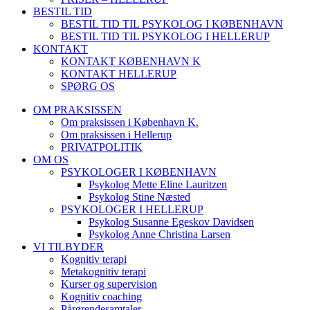
BESTIL TID
BESTIL TID TIL PSYKOLOG I KØBENHAVN
BESTIL TID TIL PSYKOLOG I HELLERUP
KONTAKT
KONTAKT KØBENHAVN K
KONTAKT HELLERUP
SPØRG OS
OM PRAKSISSEN
Om praksissen i København K.
Om praksissen i Hellerup
PRIVATPOLITIK
OM OS
PSYKOLOGER I KØBENHAVN
Psykolog Mette Eline Lauritzen
Psykolog Stine Næsted
PSYKOLOGER I HELLERUP
Psykolog Susanne Egeskov Davidsen
Psykolog Anne Christina Larsen
VI TILBYDER
Kognitiv terapi
Metakognitiv terapi
Kurser og supervision
Kognitiv coaching
Pårørendesamtaler