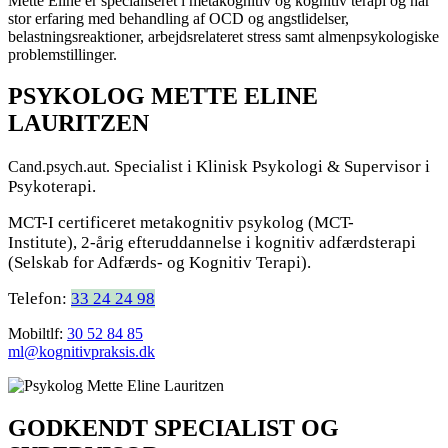
Mette Eline er specialiseret i metakognitiv og kognitiv terapi og har
stor erfaring med behandling af OCD og angstlidelser,
belastningsreaktioner, arbejdsrelateret stress samt almenpsykologiske
problemstillinger.
PSYKOLOG METTE ELINE
LAURITZEN
Specialist i Klinisk Psykologi & Supervisor i
Cand.psych.aut.
Psykoterapi.
MCT-I certificeret metakognitiv psykolog (MCT-
Institute),
2-årig efteruddannelse i kognitiv adfærdsterapi
(Selskab for Adfærds- og Kognitiv Terapi).
Telefon:
33 24 24 98
Mobiltlf:
30 52 84 85
ml@kognitivpraksis.dk
GODKENDT SPECIALIST OG