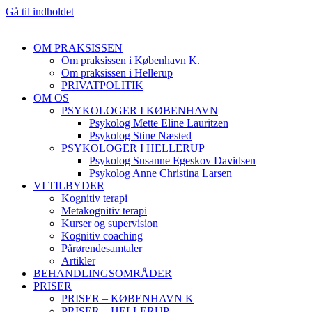
Gå til indholdet
OM PRAKSISSEN
Om praksissen i København K.
Om praksissen i Hellerup
PRIVATPOLITIK
OM OS
PSYKOLOGER I KØBENHAVN
Psykolog Mette Eline Lauritzen
Psykolog Stine Næsted
PSYKOLOGER I HELLERUP
Psykolog Susanne Egeskov Davidsen
Psykolog Anne Christina Larsen
VI TILBYDER
Kognitiv terapi
Metakognitiv terapi
Kurser og supervision
Kognitiv coaching
Pårørendesamtaler
Artikler
BEHANDLINGSOMRÅDER
PRISER
PRISER – KØBENHAVN K
PRISER – HELLERUP