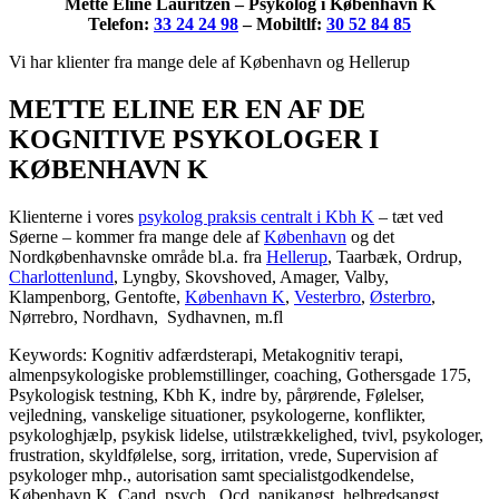
Mette Eline Lauritzen – Psykolog i København K
Telefon:
33 24 24 98
– Mobiltlf:
30 52 84 85
Vi har klienter fra mange dele af København og Hellerup
METTE ELINE ER EN AF DE
KOGNITIVE PSYKOLOGER I
KØBENHAVN K
Klienterne i vores
psykolog praksis centralt i Kbh K
– tæt ved
Søerne – kommer fra mange dele af
København
og det
Nordkøbenhavnske område bl.a. fra
Hellerup
, Taarbæk, Ordrup,
Charlottenlund
, Lyngby, Skovshoved, Amager, Valby,
Klampenborg, Gentofte,
København K
,
Vesterbro
,
Østerbro
,
Nørrebro, Nordhavn, Sydhavnen, m.fl
Keywords: Kognitiv adfærdsterapi, Metakognitiv terapi,
almenpsykologiske problemstillinger, coaching, Gothersgade 175,
Psykologisk testning, Kbh K, indre by, pårørende, Følelser,
vejledning, vanskelige situationer, psykologerne, konflikter,
psykologhjælp, psykisk lidelse, utilstrækkelighed, tvivl, psykologer,
frustration, skyldfølelse, sorg, irritation, vrede, Supervision af
psykologer mhp., autorisation samt specialistgodkendelse,
København K, Cand. psych., Ocd, panikangst, helbredsangst,